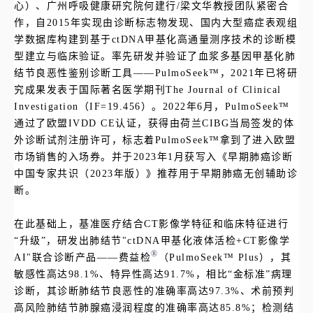
心）、广州呼吸健康研究院何建行/梁文华教授团队紧密合
作，自2015年实现由诊断标志物发现、国内大型癌症表观组
学数据库构建到基于ctDNA甲基化高通量测序技术的诊断模
型建立与临床验证。率先研发并验证了血浆多基因甲基化肺
结节良恶性鉴别诊断工具——PulmoSeek™，2021年已将研
究成果发表于国际著名医学期刊The Journal of Clinical
Investigation（IF=19.456）。2022年6月，PulmoSeek™
通过了欧盟IVDD CE认证，获得由荷兰CIBG当局签发的体
外诊断试剂注册许可，标志着PulmoSeek™拿到了进入欧盟
市场销售的入场券。并于2023年1月获写入《早期肺癌诊断
中国专家共识（2023年版）》推荐用于早期肺癌无创辅助诊
断。
在此基础上，基准医疗结合CT影像学特征和临床特征进行
“升级”，研发出肺结节"ctDNA甲基化液体活检+CT影像学
®
AI"联合诊断产品——
费益检
（PulmoSeek
™
Plus），其
敏感性高达98.1%、特异性高达91.7%，相比“金标准”病理
诊断，其诊断肺结节良恶性的准确率高达97.3%、术前预判
高风险肺结节肺腺癌浸润程度的准确率高达85.8%；检测结